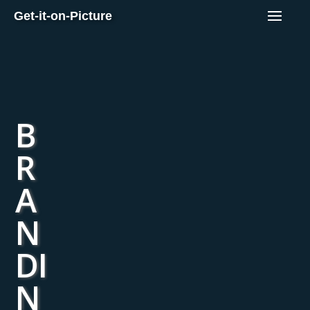
Get-it-on-Picture
B
R
A
N
DI
N